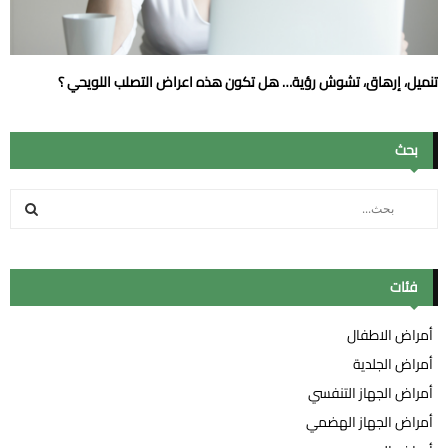
تنميل، إرهاق، تشوش رؤية… هل تكون هذه اعراض التصلب اللويحي ؟
بحث
S
e
a
ب
r
c
فئات
ح
h
f
ث
أمراض الاطفال
o
أمراض الجلدية
r
:
أمراض الجهاز التنفسي
أمراض الجهاز الهضمي