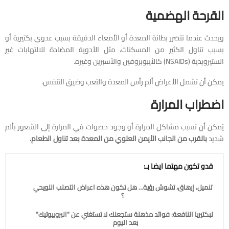
القرحة الهضمية
ويحدث عندما تتضرر بطانة المعدة أو الأمعاء الدقيقة بسبب عدوى بكتيرية أو
بسبب تناول الكثير من المسكنات، مثل الأدوية المضادة للالتهابات غير
الستيرويدية (NSAIDs) كالأيبوبروفين والأسبرين وغيره.
يمكن أن تشمل الأعراض ألم رأس المعدة والتعب وضيق التنفس.
اضطراب المرارة
يُمكن أن تسبب مشاكل المرارة أو وجود حصوات في المرارة إلى الشعور بألم
شديد
بالقرب من الجانب الأيمن العلوي من المعدة بعد تناول الطعام.
قدو تكون مهتما ايضا بـ:
تنميل، إرهاق، تشوش رؤية… هل تكون هذه اعراض التصلب اللويحي
؟
البكتيريا النافعة: فوائد مذهلة ستجعلك لا تستغني عن “البروبيوتيك”
بعد اليوم