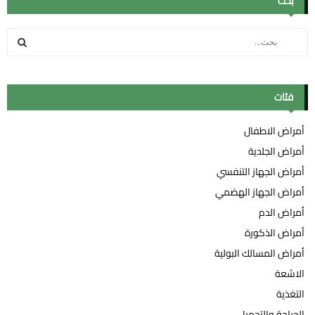
بحث
S
e
a
ب
r
c
فئات
ح
h
f
ث
أمراض الاطفال
o
أمراض الجلدية
r
:
أمراض الجهاز التنفسي
أمراض الجهاز الهضمي
أمراض الدم
أمراض الذكورة
أمراض المسالك البولية
الاشعة
التغذية
الجراحة والتجميل