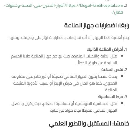
https://blog.al-kindihospital.com/أضرار-التدخين-على-الصحة-وخطوات-
فعّال/
رابعًا: اضطرابات جهاز المناعة
رغم أهمية هذا الجهاز، إلا أنه قد يُصاب باضطرابات تؤثر على وظيفته، ومنها:
أمراض المناعة الذاتية:
مثل الذئبة والتصلب المتعدد، حيث يهاجم جهاز المناعة خلايا الجسم
السليمة عن طريق الخطأ.
نقص المناعة:
يحدث عندما يكون الجهاز المناعي ضعيفًا أو غير قادر على مقاومة
العدوى، كما هو الحال في مرض الإيدز أو بسبب الأدوية المثبطة
للمناعة.
فرط الحساسية:
مثل الحساسية الموسمية أو حساسية الطعام، حيث يكون رد فعل
الجهاز المناعي مفرطًا تجاه مواد غير ضارة.
خامسًا: المستقبل والتطور العلمي