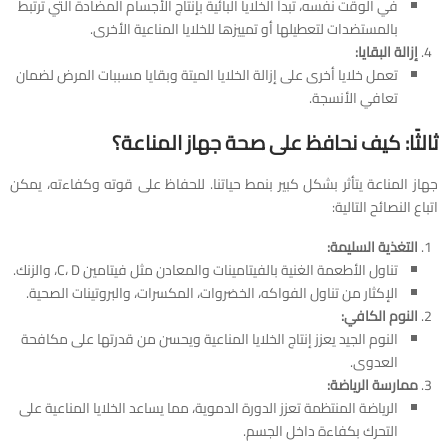
في الوقت نفسه، تبدأ الخلايا البائية بإنتاج الأجسام المضادة التي ترتبط
بالمستضدات لتعطيلها أو تمييزها للخلايا المناعية الأخرى.
إزالة البقايا:
تعمل خلايا أخرى على إزالة الخلايا الميتة وبقايا مسببات المرض لضمان
تعافي الأنسجة.
ثالثًا: كيف نحافظ على صحة جهاز المناعة؟
جهاز المناعة يتأثر بشكل كبير بنمط حياتنا. للحفاظ على قوته وكفاءته، يمكن
اتباع النصائح التالية:
التغذية السليمة:
تناول الأطعمة الغنية بالفيتامينات والمعادن مثل فيتامين C، D، والزنك.
الإكثار من تناول الفواكه، الخضروات، المكسرات، والبروتينات الصحية.
النوم الكافي:
النوم الجيد يعزز إنتاج الخلايا المناعية ويحسن من قدرتها على مكافحة
العدوى.
ممارسة الرياضة:
الرياضة المنتظمة تعزز الدورة الدموية، مما يساعد الخلايا المناعية على
التحرك بكفاءة داخل الجسم.