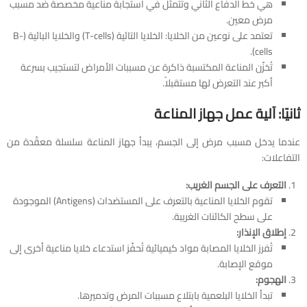
هي خط الدفاع الثاني وتتمثل في استجابة مناعية مخصصة ضد مسبب
مرض معين.
تعتمد على نوعين من الخلايا: الخلايا التائية (T-cells) والخلايا البائية (B-
cells).
تُخزّن المناعة المكتسبة ذاكرة عن مسببات الأمراض لتستجيب بسرعة
أكبر عند التعرض لها مستقبلاً.
ثانيًا: آلية عمل جهاز المناعة
عندما يدخل مسبب مرض إلى الجسم، يبدأ جهاز المناعة سلسلة معقّدة من
التفاعلات:
التعرف على الجسم الغريب:
تقوم الخلايا المناعية بالتعرف على المستضدات (Antigens) الموجودة
على سطح الكائنات الغريبة.
إطلاق الإنذار:
تُفرز الخلايا المصابة مواد كيميائية تُحفّز استدعاء خلايا مناعية أخرى إلى
موقع الإصابة.
الهجوم:
تبدأ الخلايا البلعمية بابتلاع مسببات المرض وتدميرها.