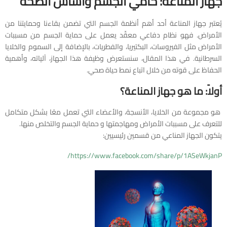
جهاز المناعة: حامي الجسم وأساس الصحة
يُعتبر جهاز المناعة أحد أهم أنظمة الجسم التي تضمن بقاءنا وحمايتنا من
الأمراض. فهو نظام دفاعي معقّد يعمل على حماية الجسم من مسببات
الأمراض مثل الفيروسات، البكتيريا، والفطريات، بالإضافة إلى السموم والخلايا
السرطانية. في هذا المقال، سنستعرض وظيفة هذا الجهاز، آلياته، وأهمية
الحفاظ على قوته من خلال اتباع نمط حياة صحي.
أولاً: ما هو جهاز المناعة؟
هو مجموعة من الخلايا، الأنسجة، والأعضاء التي تعمل معًا بشكل متكامل
للتعرف على مسببات الأمراض ومهاجمتها و حماية الجسم والتخلص منها.
يتكون الجهاز المناعي من قسمين رئيسيين:
https://www.facebook.com/share/p/1ASeWkjanP/