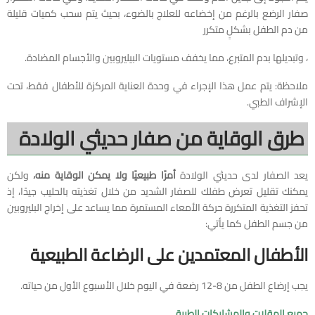
صفار الرضع بالرغم من إخضاعه للعلاج بالضوء، بحيث يتم سحب كميات قليلة
من دم الطفل بشكلٍ متكرر
، وتبديلها بدم المتبرع، مما يخفف مستويات البيليروبين والأجسام المضادة.
ملاحظة: يتم عمل هذا الإجراء في وحدة العناية المركزة للأطفال فقط، تحت
الإشراف الطبي.
طرق الوقاية من صفار حديثي الولادة
يعد الصفار لدى حديثي الولادة
أمرًا طبيعيًا ولا يمكن الوقاية منه،
ولكن
يمكنك تقليل تعرض طفلك للصفار الشديد من خلال تغذيته بالحليب جيدًا، إذ
تحفز التغذية المتكررة حركة الأمعاء المستمرة مما يساعد على إخراج البليروبين
من جسم الطفل كما يأتي:
الأطفال المعتمدين على الرضاعة الطبيعية
يجب إرضاع الطفل من 8-12 رضعة في اليوم خلال الأسبوع الأول من حياته.
جميع المقلات والمشاركات الطبية