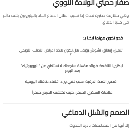
صفار حديثي الولادة النووي
وهي متلازمة خطيرة تحدث إذا تسبب اعتلال الدماغ الحاد بالبيليروبين بتلف دائم
في خلايا الدماغ.
قدو تكون مهتما ايضا بـ:
تنميل، إرهاق، تشوش رؤية… هل تكون هذه اعراض التصلب اللويحي
؟
البكتيريا النافعة: فوائد مذهلة ستجعلك لا تستغني عن “البروبيوتيك”
بعد اليوم
قصور الغدة الدرقية: سبب خفي وراء اختفاء طاقتك اليومية
علامات السكري المبكر ، كيف تكتشف المرض مبكراً
الصمم والشلل الدماغي
إلا أنها من المضاعفات نادرة الحدوث.