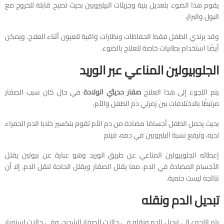
يقوم هذا الضوء بتعديل بنية وجزيئات البيليروبين بحيث تصبح قابلة للخروج مع
البول والبراز،
وقد يرتدي الطفل فقط الحفاظات ونظارات واقية للعيون أثناء العلاج، ويمكن
أيضًا استخدام بطانيات خاصة للعلاج بالضوء.
الجلوبيولين المناعي عبر الوريد
يتم اللجوء إلى هذا العلاج
صفار حديثي الولادة
في حال كان سبب الصفار
مرتبطًا بالاختلافات بين زمرتي دم الطفل والأم،
بحيث يحمل الطفل أجسامًا مضادة من دم الأم تقوم بتكسير خلايا الدم الحمراء
لديه، وترفع نسبة البليروبين في دمه، فيتم
إعطائه الجلوبيولين المناعي عن طريق الوريد وهو عبارة عن بروتين يقلل
الأجسام المضادة في الدم، مما يقلل الصفار ويقلل الحاجة لنقل الدم، إلا أن
نتائجه ليست حتمية.
تبديل الدم ونقله
يتم اللجوء إلى تبديل الدم ونقله في حالات الصفار الشديد، وفي حالات استمرار