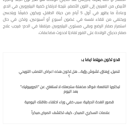
الأبيض من العينين إلى اللون الأصفر، نتيجة لارتفاع كمية البيليروبين في الدم،
وعادةً ما يظهر في أول 5 أيام من حياة الطفل، ويكون خفيفًا ويتحسن
ويختفي من تلقاء نفسه في غضون أسبوع أو أسبوعين، ولكن في حال
استمرار صفار الرضع وبقي مستوى البيليروبين مرتفعًا في الدم؛ فيجب علاج
صفار حديثي الولادة على الفور تفاديًا لحدوث مضاعفات.
قدو تكون مهتما ايضا بـ:
تنميل، إرهاق، تشوش رؤية… هل تكون هذه اعراض التصلب اللويحي
؟
البكتيريا النافعة: فوائد مذهلة ستجعلك لا تستغني عن “البروبيوتيك”
بعد اليوم
قصور الغدة الدرقية: سبب خفي وراء اختفاء طاقتك اليومية
علامات السكري المبكر ، كيف تكتشف المرض مبكراً