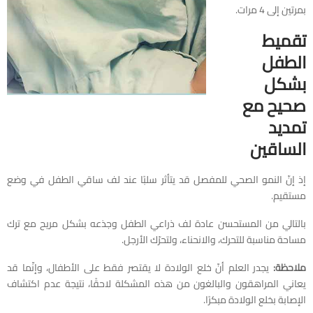
بمرتين إلى 4 مرات.
تقميط
الطفل
بشكل
صحيح مع
تمديد
الساقين
إذ إنّ النمو الصحي للمفصل قد يتأثر سلبًا عند لف ساقي الطفل في وضع
مستقيم.
بالتالي من المستحسن عادة لف ذراعي الطفل وجذعه بشكل مريح مع ترك
مساحة مناسبة للتحرك، والانحناء، ولتحرّك الأرجل.
ملاحظة:
يجدر العلم أنّ خلع الولادة لا يقتصر فقط على الأطفال، وإنّما قد
يعاني المراهقون والبالغون من هذه المشكلة لاحقًا، نتيجة عدم اكتشاف
الإصابة بخلع الولادة مبكرًا.