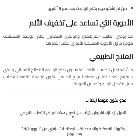
من تم تشخيصهم بخلع الولادة بعد عمر 6 أشهر
.
الأدوية التي تساعد على تخفيف الألم
قد يوصي الطبيب المراهقين والبالغين المصابين بخلع الولادة المكتشف
مؤخرًا تناول الأدوية المسكنة للألم إن تطلب الأمر هذا.
العلاج الطبيعي
حيثُ قد يُحيل الطبيب البالغين المُصابون بخلع الولادة للمعالج الفيزيائي والذي
سيقوم بتحديد تمارين معينة للعلاج الطبيعي تكون مناسبة لتقوية العضلات
حول مفصل الورك وتحسين المرونة.
قدو تكون مهتما ايضا بـ:
تنميل، إرهاق، تشوش رؤية… هل تكون هذه اعراض التصلب اللويحي
؟
البكتيريا النافعة: فوائد مذهلة ستجعلك لا تستغني عن “البروبيوتيك”
بعد اليوم