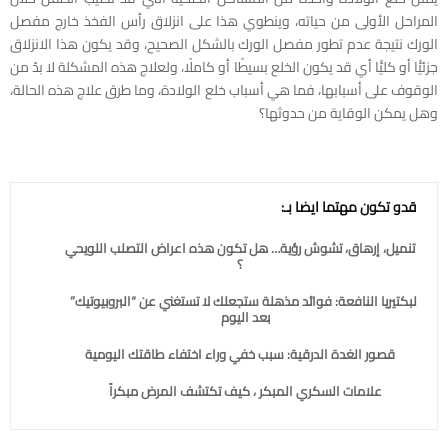
المراحل الأولى من حياته، وينطوي هذا على انزلاق رأس الفخذ خارج مفصل
الورك نتيجة عدم تطور مفصل الورك بالشكل الصحيح، وقد يكون هذا الانزلاق
جزئيًّا أو كليًّا أي قد يكون الخلع بسيطًا أو كاملًا، ولعلاج هذه المشكلة لا بدّ من
الوقوف على أسبابها، فما هي أسباب خلع الولادة، وما طرق علاج هذه الحالة،
وهل يمكن الوقاية من حدوثها؟
قدو تكون مهتما ايضا بـ:
تنميل، إرهاق، تشوش رؤية… هل تكون هذه اعراض التصلب اللويحي
؟
البكتيريا النافعة: فوائد مذهلة ستجعلك لا تستغني عن “البروبيوتيك”
بعد اليوم
قصور الغدة الدرقية: سبب خفي وراء اختفاء طاقتك اليومية
علامات السكري المبكر ، كيف تكتشف المرض مبكراً