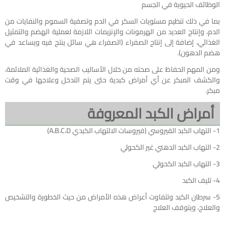
الوظائف الحيوية في الجسم
بما في ذلك تنظيم مستويات السكر في الدم وتصفية السموم والنفايات من
الدم، وإنتاج العديد من الهرمونات والإنزيمات اللازمة لعملية الهضم والتمثيل
الغذائي، إضافة إلى إنتاج الصفراء (الصفراء هي سائل ينتج فيه ويساعد في
هضم الدهون).
ومن المهم الحفاظ على صحته من خلال الأساليب الصحية والغذائية الملائمة،
والكشف المبكر عن أي أمراض كبدية حتى يتم التدخل وعلاجها في وقت
مبكر.
أمراض الكبد المعروفة
1- التهاب الكبد الفيروسي (فيروسات الالتهاب الكبدي A،B،C،D)
2- التهاب الكبد الدهني غير الكحولي
3- التهاب الكبد الكحولي
4- تليف الكبد
5- سرطان الكبد وتتفاوت أعراض هذه الأمراض من حيث الخطورة والتشخيص
والعلاج، ويتوقف العلاج